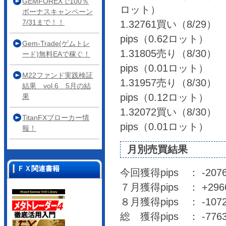
GEMFOREXで100％
ロット）
ボーナスキャンペーン
7/31まで！！
1.32761買い（8/29） 
pips（0.62ロット）
Gem-Trade(ゲムトレ
1.31805売り（8/30） 
ード)無料EAで稼ぐ！
pips（0.01ロット）
M22ファンド実践検証
1.31957売り（8/30） 
結果 vol.6 5月の結
pips（0.12ロット）
果
1.32072買い（8/30） 
TitanFXブローカー情
pips（0.01ロット）
報！
月別売買結果
ＦＸ関連書籍
今回獲得pips ： -20768
７月獲得pips ： +2966
８月獲得pips ： -10
総 獲得pips ： -7763.