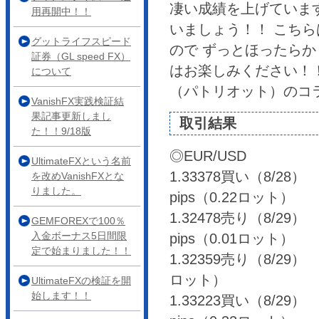
凄い成績を上げていま
用再開中！！
いましょう！！ こち
グットライフスピード
ので ずっとほったらか
証券（GL speed FX）
はお楽しみください！
について
（パトリオット）のコ
VanishFX実践検証結
果記事更新しまし
取引結果
た！！9/18版
◎EUR/USD
UltimateFXという名前
1.33378買い（8/28） 
を改めVanishFXとな
りました。
pips（0.22ロット）
1.32478売り（8/29） 
GEMFOREXで100％
入金ボーナス5日間限
pips（0.01ロット）
定で始まりました！！
1.32359売り（8/29） ⇒
ロット）
UltimateFXの検証を開
始します！！
1.33223買い（8/29） 