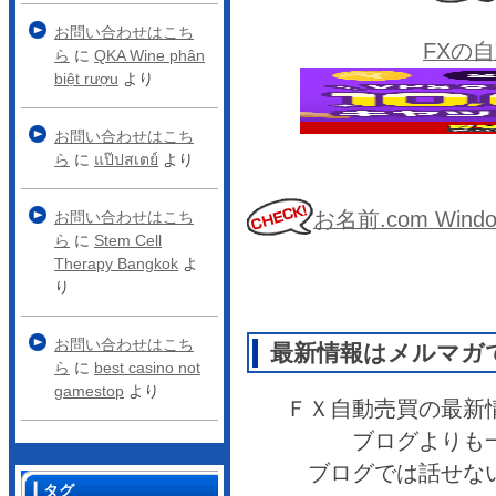
お問い合わせはこち
FXの
ら
に
QKA Wine phân
biệt rượu
より
お問い合わせはこち
ら
に
แป๊ปสเตย์
より
お名前.com Wi
お問い合わせはこち
ら
に
Stem Cell
Therapy Bangkok
よ
り
お問い合わせはこち
最新情報はメルマガ
ら
に
best casino not
gamestop
より
ＦＸ自動売買の最新
ブログよりも
ブログでは話せな
タグ