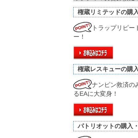
権蔵リミテッドの購
トラップリピー
ー！
権蔵レスキューの購
ナンピン救済の
るEAに大変身！
パトリオットの購入