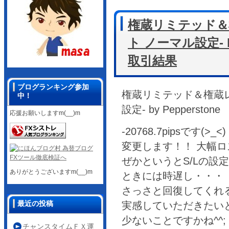
権蔵リミテッド＆
ト ノーマル設定- by
取引結果
ブログランキング参加
権蔵リミテッド＆権蔵レ
中！
設定- by Pepperst
応援お願いしますm(__)m
-20768.7pipsです
変更します！！ 大幅ロ
ぜかというとS/Lの設
ありがとうございますm(__)m
ときには時遅し・・・ 
さっさと回復してくれると
最近の投稿
実感していただきたい
少ないことですかね^^
チャンスタイムＦＸ運