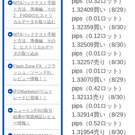
pips（0.32ロット）
MT4バックテスト手順
1.32409買い（8/29） 
と方法 準備編 その
2 FXDDのヒストリ
pips（0.01ロット）
カルデータを取り込む
1.32359買い（8/30） 
MT4バックテスト手順
pips（0.12ロット）
と方法 準備編 その
1.32509買い（8/30） 
1 ヒストリカルデー
pips（0.01ロット）
タの取り込み
1.32257売り（8/30） 
Flash Zone FX （フラ
pips（0.01ロット）
ッシュ・ゾーン FX）
レビュー情報！！
1.33070買い（8/29） 
pips（0.42ロット）
IFCMarketsがゲムト
1.32111売り（8/30） 
レードに登場！！
pips（0.01ロット）
ニュートンFXの取引
1.32914買い（8/29） 
結果や実践検証レビュ
pips（0.52ロット）
ー情報！
1.31954売り（8/30） ⇒