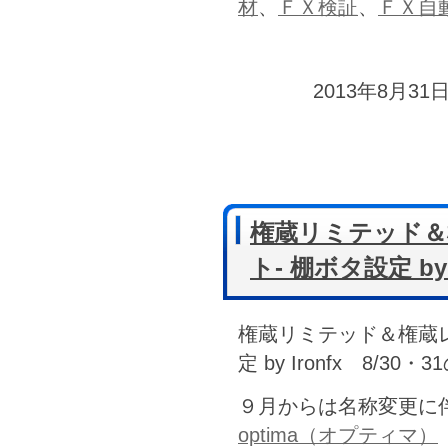
材
、
ＦＸ検証
、
ＦＸ自
2013年8月31日
権蔵リミテッド＆
ト- 棚ボタ設定 by
権蔵リミテッド＆権蔵レ
定 by Ironfx 8/3
９月からは名称変更に
optima（オプティマ）