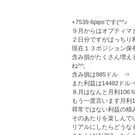
+7539.6pipsです(^^♪
９月からはオプティマ
２日分ですがばっちり
現在１３ポジション保有中
含み損がたくさん増え
ね^^;
含み損は985ドル ⇒ 
また利益は14482ドル⇒1
８月はなんと月利106％
もう一度言います月利10
尋常ではない利益の積
そのあたりを楽しんで
リアルにしたらどうなる