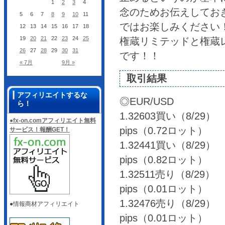
1
2
3
4
念のためお伝えしておきま
5
6
7
8
9
10
11
ではお楽しみください
12
13
14
15
16
17
18
19
20
21
22
23
24
25
権蔵リミテッドと権蔵
26
27
28
29
30
31
です！！
« 7月
9月 »
取引結果
アフィリエイトするな
◎EUR/USD
ら！
1.32603買い（8/29） 
●fx-on.comアフィリエイト無料
pips（0.72ロット）
サービス！報酬GET！
1.32441買い（8/29） 
pips（0.82ロット）
1.32511売り（8/29） 
pips（0.01ロット）
1.32476売り（8/29） 
●情報商材アフィリエイト
pips（0.01ロット）