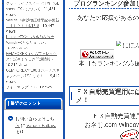
ブログランキング参加
グットライフスピード証券（GL
speed FX）について
- 11,431
views
あなたの応援があるの
VanishFX実践検証結果記事更新
しました！！9/18版
- 10,447
views
UltimateFXという名前を改め
VanishFXとなりました。
-
10,368 views
GEMFOREX（ゲムフォレック
ス）誕生！？口座開設情報
-
本日もランキング応
10,213 views
GEMFOREXで100％ボーナスキ
ャンペーン7/31まで！！
- 9,412
views
サイトマップ
- 9,310 views
ＦＸ自動売買運用に
メ！
最近のコメント
ＦＸ自動売買運
お問い合わせはこち
お名前.com Wi
ら
に
Veneer Pattaya
より