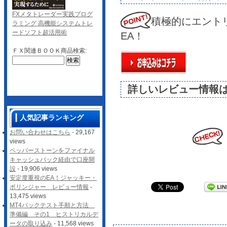
FXメタトレーダー実践プログ
積極的にエント
ラミング 高機能システムトレ
ードソフト超活用術
EA！
ＦＸ関連ＢＯＯＫ商品検索:
詳しいレビュー情報
人気記事ランキング
お問い合わせはこちら
- 29,167
views
ペッパーストーンをファイナル
キャッシュバック経由で口座開
設
- 19,906 views
安定度重視のEA！ジャッキー・
ボリンジャー レビュー情報
-
13,475 views
MT4バックテスト手順と方法
準備編 その1 ヒストリカルデ
ータの取り込み
- 11,568 views