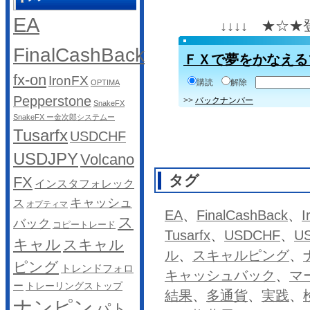
EA
↓↓↓↓ ★☆
FinalCashBack
ＦＸで夢をかなえる
fx-on
IronFX
購読
解除
OPTIMA
Pepperstone
>>
バックナンバー
SnakeFX
SnakeFX ー金次郎システムー
Tusarfx
USDCHF
USDJPY
Volcano
タグ
FX
インスタフォレック
キャッシュ
ス
オプティマ
EA
、
FinalCashBack
、
I
ス
バック
コピートレード
Tusarfx
、
USDCHF
、
U
キャル
スキャル
ル
、
スキャルピング
、
ピング
トレンドフォロ
キャッシュバック
、
マ
ー
トレーリングストップ
結果
、
多通貨
、
実践
、
ナンピン
パト