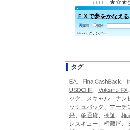
↓↓↓↓ ★☆
ＦＸで夢をかなえる
購読
解除
>>
バックナンバー
タグ
EA
、
FinalCashBack
、
I
USDCHF
、
Volcano FX
ック
、
スキャル
、
ナン
ッシュバック
、
マーチ
果
、
多通貨
、
検証
、
権
レスキュー
、
権蔵屋
、