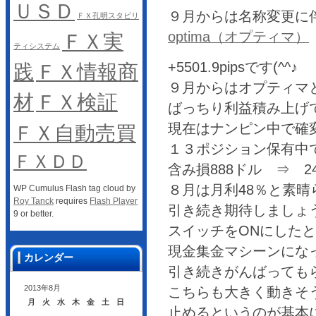
ＵＳＤ
９月からは名称変更に
ＦＸ孔明スタビリ
optima（オプティマ）
ＦＸ実
ティシステム
+5501.9pipsです(^^♪
践
ＦＸ情報商
９月からはオプティマ
材
ＦＸ検証
ばっちり利益積み上げ
現在はナンピン中で確変状
ＦＸ自動売買
１３ポジション保有中
ＦＸＤＤ
含み損888ドル ⇒ 2
８月は月利48％と素晴
WP Cumulus Flash tag cloud by
Roy Tanck
requires
Flash Player
引き続き期待しましょ
9 or better.
スイッチをONにした
現金集金マシーンにな
カレンダー
引き続きがんばっても
2013年8月
こちらも大きく動きそ
月
火
水
木
金
土
日
止めるというのが基本