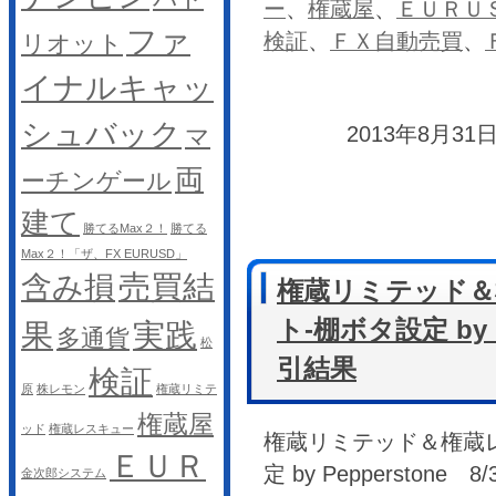
ー
、
権蔵屋
、
ＥＵＲＵ
ファ
検証
、
ＦＸ自動売買
、
リオット
イナルキャッ
シュバック
2013年8月31日
マ
両
ーチンゲール
建て
勝てるMax２！
勝てる
Max２！「ザ、FX EURUSD」
売買結
含み損
権蔵リミテッド＆
ト-棚ボタ設定 by P
果
実践
多通貨
松
引結果
検証
原
株レモン
権蔵リミテ
権蔵屋
ッド
権蔵レスキュー
権蔵リミテッド＆権蔵レ
ＥＵＲ
定 by Pepperston
金次郎システム