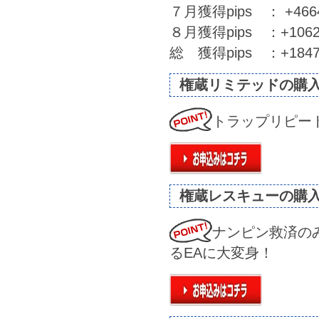
７月獲得pips ： +46644
８月獲得pips ：+10627
総 獲得pips ：+18471
権蔵リミテッドの購
トラップリピー
権蔵レスキューの購
ナンピン救済の
るEAに大変身！