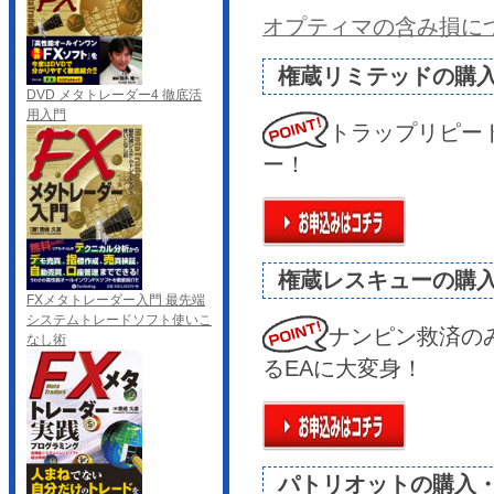
オプティマの含み損に
権蔵リミテッドの購
DVD メタトレーダー4 徹底活
用入門
トラップリピー
ー！
権蔵レスキューの購
FXメタトレーダー入門 最先端
システムトレードソフト使いこ
ナンピン救済の
なし術
るEAに大変身！
パトリオットの購入