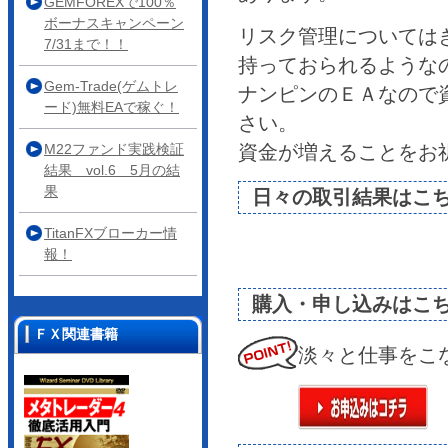
GEMFOREXで100％
ボーナスキャンペーン
リスク管理については
7/31まで！！
持っておられるような
Gem-Trade(ゲムトレ
ナンピンのＥＡなので
ード)無料EAで稼ぐ！
さい。
M22ファンド実践検証
資金が増えることをお祈
結果 vol.6 5月の結
果
日々の取引結果はこ
TitanFXブローカー情
報！
購入・申し込みはこ
ＦＸ関連書籍
淡々と仕事をこ