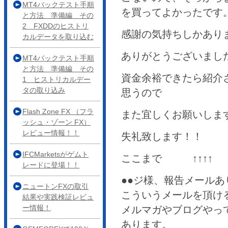
MT4バックテスト手順
を買ってよかったです
と方法 準備編 その
2 FXDDのヒストリ
感謝の気持ちしかあり
カルデータを取り込む
ありがとうございまし
MT4バックテスト手順
と方法 準備編 その
資金余裕できたら紹介
1 ヒストリカルデー
タの取り込み
思うので
Flash Zone FX （フラ
また宜しくお願いしま
ッシュ・ゾーン FX）
レビュー情報！！
失礼致します！！
IFCMarketsがゲムト
ここまで ↑↑↑↑
レードに登場！！
●●ジ様、報告メール
ニュートンFXの取引
こういうメールを頂け
結果や実践検証レビュ
ー情報！
メルマガやブログやっ
あります。