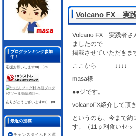
Volcano F
Volcano FX 実
ましたので
ブログランキング参加
掲載させていただきま
中！
ここから ↓↓↓↓
応援お願いしますm(__)m
masa様
●●ジです。
ありがとうございますm(__)m
volcanoFX紹介し
というのも、今まで約２
最近の投稿
す。（11ｐ利食いセッ
チャンスタイムＦＸ運