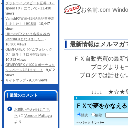
グットライフスピード証券（GL
speed FX）について
- 11,430
お名前.com Wi
views
VanishFX実践検証結果記事更新
しました！！9/18版
- 10,447
views
UltimateFXという名前を改め
VanishFXとなりました。
-
最新情報はメルマガ
10,366 views
GEMFOREX（ゲムフォレック
ス）誕生！？口座開設情報
-
ＦＸ自動売買の最新
10,213 views
GEMFOREXで100％ボーナスキ
ブログよりも
ャンペーン7/31まで！！
- 9,412
ブログでは話せな
views
サイトマップ
- 9,304 views
↓↓↓↓ ★☆
最近のコメント
ＦＸで夢をかなえる
お問い合わせはこち
購読
解除
ら
に
Veneer Pattaya
より
>>
バックナンバー