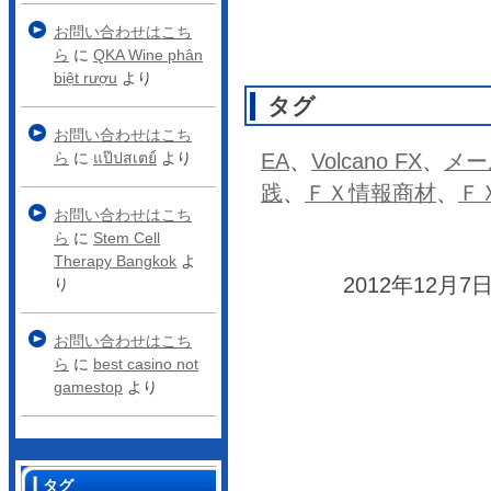
お問い合わせはこち
ら
に
QKA Wine phân
biệt rượu
より
タグ
お問い合わせはこち
EA
、
Volcano FX
、
メー
ら
に
แป๊ปสเตย์
より
践
、
ＦＸ情報商材
、
Ｆ
お問い合わせはこち
ら
に
Stem Cell
Therapy Bangkok
よ
2012年12月7日
り
お問い合わせはこち
ら
に
best casino not
gamestop
より
タグ