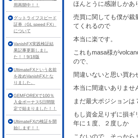
ほんとうに感謝しかあ
用再開中！！
売買に関しても僕が裁
グットライフスピード
証券（GL speed FX）
てくれるので
について
本当に楽です。
VanishFX実践検証結
果記事更新しまし
これもmasa様がvolc
た！！9/18版
ので、
UltimateFXという名前
間違いないと思い買わ
を改めVanishFXとな
りました。
本当に間違いありませ
GEMFOREXで100％
まだ最大ポジションは
入金ボーナス5日間限
定で始まりました！！
もし資金足りずに損ギ
UltimateFXの検証を開
年に１度、２度しか
始します！！
こないので、そっから