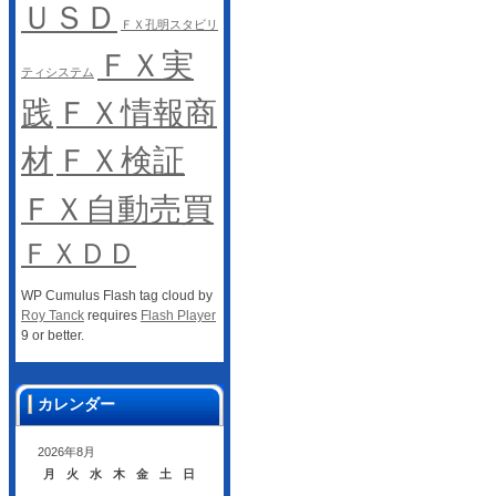
ＵＳＤ
ＦＸ孔明スタビリ
ＦＸ実
ティシステム
践
ＦＸ情報商
材
ＦＸ検証
ＦＸ自動売買
ＦＸＤＤ
WP Cumulus Flash tag cloud by
Roy Tanck
requires
Flash Player
9 or better.
カレンダー
2026年8月
月
火
水
木
金
土
日