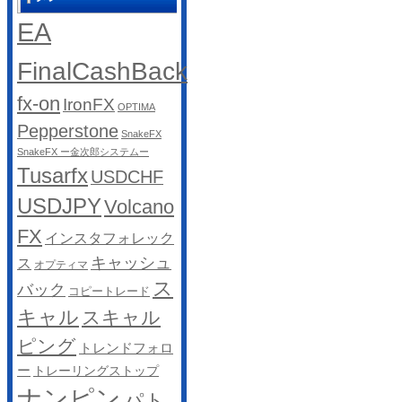
EA
FinalCashBack
fx-on
IronFX
OPTIMA
Pepperstone
SnakeFX
SnakeFX ー金次郎システムー
Tusarfx
USDCHF
USDJPY
Volcano
FX
インスタフォレック
キャッシュ
ス
オプティマ
ス
バック
コピートレード
キャル
スキャル
ピング
トレンドフォロ
ー
トレーリングストップ
ナンピン
パト