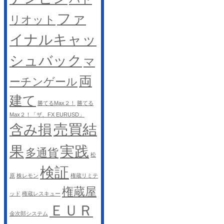
ファ
リオット
イナルキャッ
シュバック
マ
両
ーチンゲール
建て
勝てるMax２！
勝てる
Max２！「ザ、FX EURUSD」
売買結
含み損
果
実践
多通貨
松
検証
原
株レモン
権蔵リミテ
権蔵屋
ッド
権蔵レスキュー
ＥＵＲ
金次郎システム