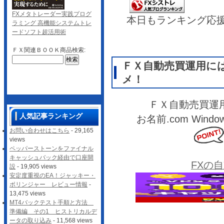
FXメタトレーダー実践プログ
本日もランキング応
ラミング 高機能システムトレ
ードソフト超活用術
ＦＸ関連ＢＯＯＫ商品検索:
ＦＸ自動売買運用に
メ！
ＦＸ自動売買運
人気記事ランキング
お名前.com Wi
お問い合わせはこちら
- 29,165
views
ペッパーストーンをファイナル
キャッシュバック経由で口座開
FXの
設
- 19,905 views
安定度重視のEA！ジャッキー・
ボリンジャー レビュー情報
-
13,475 views
MT4バックテスト手順と方法
準備編 その1 ヒストリカルデ
ータの取り込み
- 11,568 views