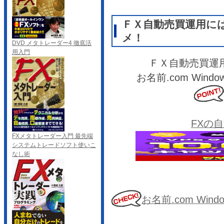
ＦＸ自動売買運用に
メ！
DVD メタトレーダー4 徹底活
用入門
ＦＸ自動売買運
お名前.com Wi
FXの
FXメタトレーダー入門 最先端
システムトレードソフト使いこ
なし術
お名前.com Wi