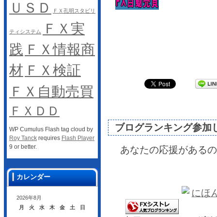
ＵＳＤ
ＦＸ孔明スタビリ
ＦＸ実
ティシステム
践
ＦＸ情報商
材
ＦＸ検証
ＦＸ自動売買
ＦＸＤＤ
ブログランキング参加
WP Cumulus Flash tag cloud by
Roy Tanck
requires
Flash Player
9 or better.
あなたの応援があるの
カレンダー
2026年8月
月
火
水
木
金
土
日