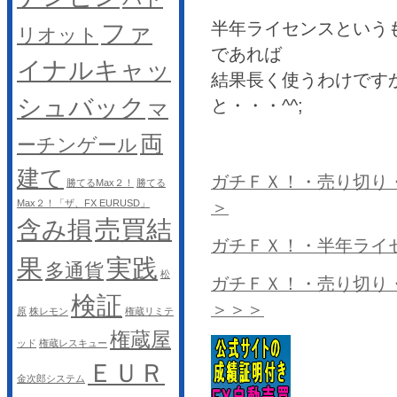
半年ライセンスという
ファ
リオット
であれば
イナルキャッ
結果長く使うわけです
シュバック
と・・・^^;
マ
両
ーチンゲール
建て
ガチＦＸ！・売り切り・
勝てるMax２！
勝てる
＞
Max２！「ザ、FX EURUSD」
売買結
含み損
ガチＦＸ！・半年ライ
果
実践
多通貨
松
ガチＦＸ！・売り切り・
検証
＞＞＞
原
株レモン
権蔵リミテ
権蔵屋
ッド
権蔵レスキュー
ＥＵＲ
金次郎システム