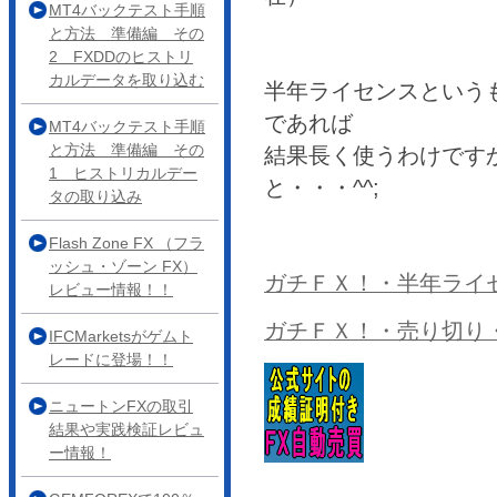
MT4バックテスト手順
と方法 準備編 その
2 FXDDのヒストリ
カルデータを取り込む
半年ライセンスという
であれば
MT4バックテスト手順
と方法 準備編 その
結果長く使うわけです
1 ヒストリカルデー
と・・・^^;
タの取り込み
Flash Zone FX （フラ
ッシュ・ゾーン FX）
ガチＦＸ！・半年ライ
レビュー情報！！
ガチＦＸ！・売り切り
IFCMarketsがゲムト
レードに登場！！
ニュートンFXの取引
結果や実践検証レビュ
ー情報！