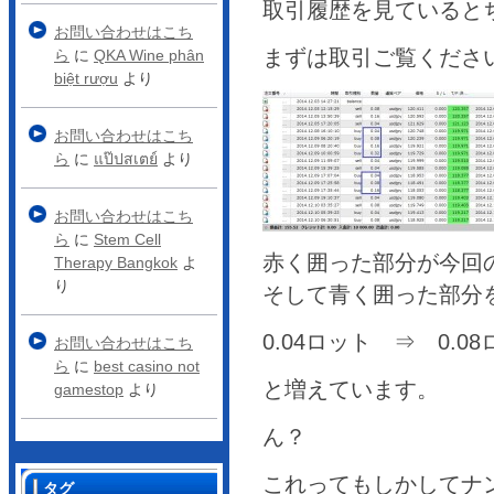
取引履歴を見ていると
お問い合わせはこち
まずは取引ご覧くださ
ら
に
QKA Wine phân
biệt rượu
より
お問い合わせはこち
ら
に
แป๊ปสเตย์
より
お問い合わせはこち
ら
に
Stem Cell
赤く囲った部分が今回
Therapy Bangkok
よ
り
そして青く囲った部分
0.04ロット ⇒ 0.0
お問い合わせはこち
ら
に
best casino not
と増えています。
gamestop
より
ん？
これってもしかしてナ
タグ