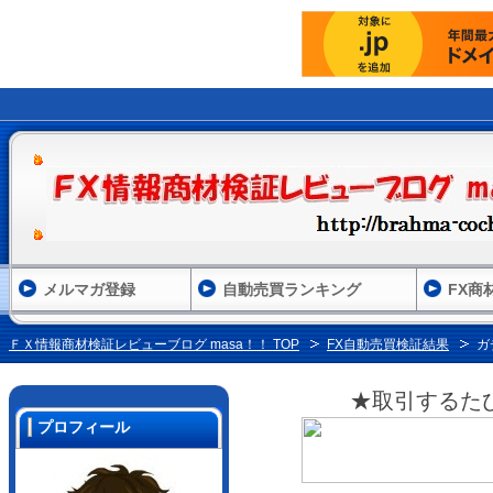
メルマガ登録
自動売買ランキング
FX商
ＦＸ情報商材検証レビューブログ masa！！ TOP
FX自動売買検証結果
ガ
★取引するた
プロフィール