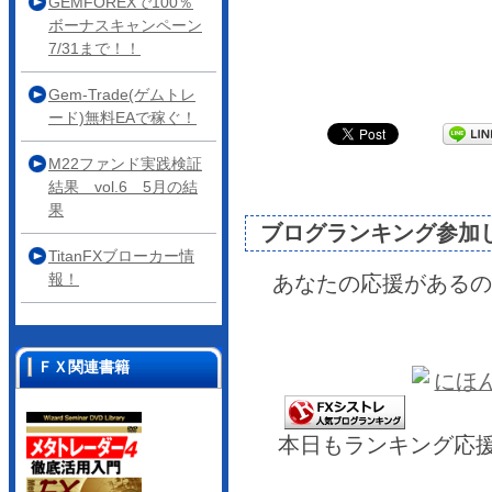
GEMFOREXで100％
ボーナスキャンペーン
7/31まで！！
Gem-Trade(ゲムトレ
ード)無料EAで稼ぐ！
M22ファンド実践検証
結果 vol.6 5月の結
果
ブログランキング参加
TitanFXブローカー情
報！
あなたの応援があるの
ＦＸ関連書籍
本日もランキング応