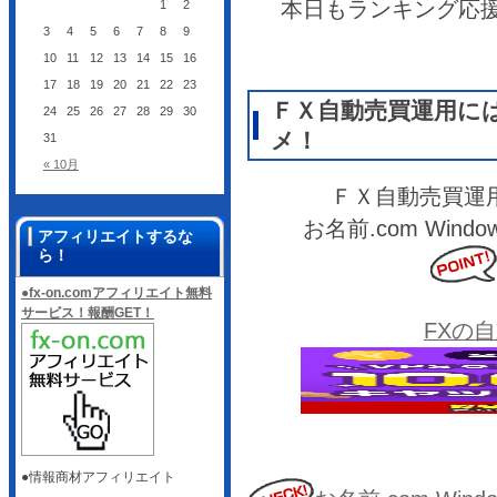
本日もランキング応
1
2
3
4
5
6
7
8
9
10
11
12
13
14
15
16
17
18
19
20
21
22
23
ＦＸ自動売買運用に
24
25
26
27
28
29
30
メ！
31
« 10月
ＦＸ自動売買運
お名前.com Wi
アフィリエイトするな
ら！
●fx-on.comアフィリエイト無料
サービス！報酬GET！
FXの
●情報商材アフィリエイト