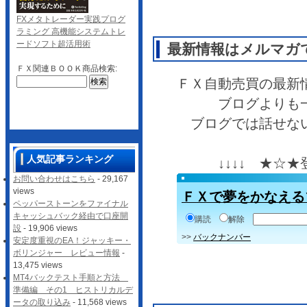
FXメタトレーダー実践プログ
ラミング 高機能システムトレ
ードソフト超活用術
最新情報はメルマガ
ＦＸ関連ＢＯＯＫ商品検索:
ＦＸ自動売買の最新
ブログよりも
ブログでは話せな
人気記事ランキング
↓↓↓↓ ★☆
お問い合わせはこちら
- 29,167
views
ＦＸで夢をかなえる
ペッパーストーンをファイナル
キャッシュバック経由で口座開
購読
解除
設
- 19,906 views
>>
バックナンバー
安定度重視のEA！ジャッキー・
ボリンジャー レビュー情報
-
13,475 views
MT4バックテスト手順と方法
準備編 その1 ヒストリカルデ
ータの取り込み
- 11,568 views