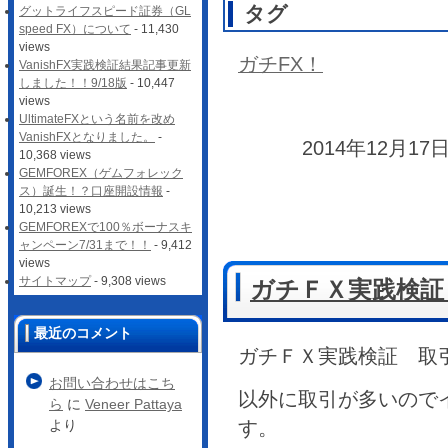
タグ
グットライフスピード証券（GL
speed FX）について
- 11,430
views
ガチFX！
VanishFX実践検証結果記事更新
しました！！9/18版
- 10,447
views
UltimateFXという名前を改め
VanishFXとなりました。
-
2014年12月17日
10,368 views
GEMFOREX（ゲムフォレック
ス）誕生！？口座開設情報
-
10,213 views
GEMFOREXで100％ボーナスキ
ャンペーン7/31まで！！
- 9,412
views
サイトマップ
- 9,308 views
ガチＦＸ実践検証 
最近のコメント
ガチＦＸ実践検証 取
お問い合わせはこち
以外に取引が多いので
ら
に
Veneer Pattaya
す。
より