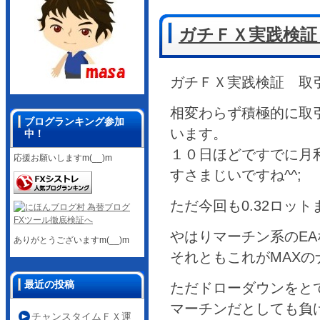
ガチＦＸ実践検証 
ガチＦＸ実践検証 取
相変わらず積極的に取
ブログランキング参加
います。
中！
１０日ほどですでに月利4
応援お願いしますm(__)m
すさまじいですね^^;
ただ今回も0.32ロッ
やはりマーチン系のE
ありがとうございますm(__)m
それともこれがMAX
最近の投稿
ただドローダウンをと
マーチンだとしても負
チャンスタイムＦＸ運