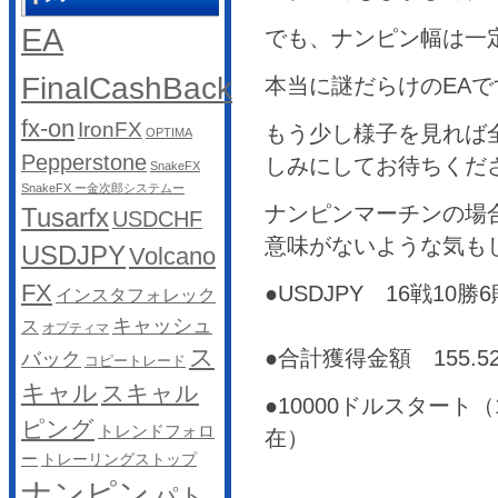
EA
でも、ナンピン幅は一定
FinalCashBack
本当に謎だらけのEAで
fx-on
IronFX
もう少し様子を見れば
OPTIMA
Pepperstone
しみにしてお待ちくだ
SnakeFX
SnakeFX ー金次郎システムー
ナンピンマーチンの場
Tusarfx
USDCHF
意味がないような気も
USDJPY
Volcano
FX
●USDJPY 16戦10勝
インスタフォレック
キャッシュ
ス
オプティマ
ス
●合計獲得金額 155.5
バック
コピートレード
キャル
スキャル
●10000ドルスタート（1
ピング
トレンドフォロ
在）
ー
トレーリングストップ
ナンピン
パト