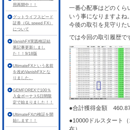
用再開中！！
一番心配事はどのくら
いう事になりますよね
グットライフスピード
証券（GL speed FX）
今後の取引を見守りた
について
では今回の取引履歴で
VanishFX実践検証結
果記事更新しまし
た！！9/18版
UltimateFXという名前
を改めVanishFXとな
りました。
GEMFOREXで100％
入金ボーナス5日間限
定で始まりました！！
●合計獲得金額 460.8
UltimateFXの検証を開
●10000ドルスタート（1
始します！！
在）