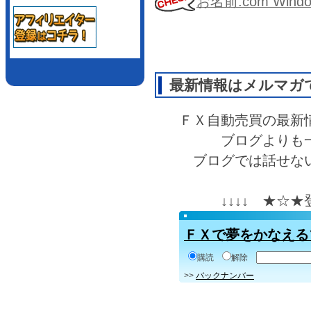
お名前.com Wi
最新情報はメルマガ
ＦＸ自動売買の最新
ブログよりも
ブログでは話せな
↓↓↓↓ ★☆
ＦＸで夢をかなえる
購読
解除
>>
バックナンバー