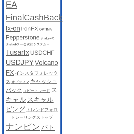
EA
FinalCashBack
fx-on
IronFX
OPTIMA
Pepperstone
SnakeFX
SnakeFX ー金次郎システムー
Tusarfx
USDCHF
USDJPY
Volcano
FX
インスタフォレック
キャッシュ
ス
オプティマ
ス
バック
コピートレード
キャル
スキャル
ピング
トレンドフォロ
ー
トレーリングストップ
ナンピン
パト