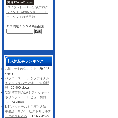
FXメタトレーダー実践プログ
ラミング 高機能システムトレ
ードソフト超活用術
ＦＸ関連ＢＯＯＫ商品検索:
人気記事ランキング
お問い合わせはこちら
- 29,142
views
ペッパーストーンをファイナル
キャッシュバック経由で口座開
設
- 19,900 views
安定度重視のEA！ジャッキー・
ボリンジャー レビュー情報
-
13,473 views
MT4バックテスト手順と方法
準備編 その1 ヒストリカルデ
ータの取り込み
- 11,565 views