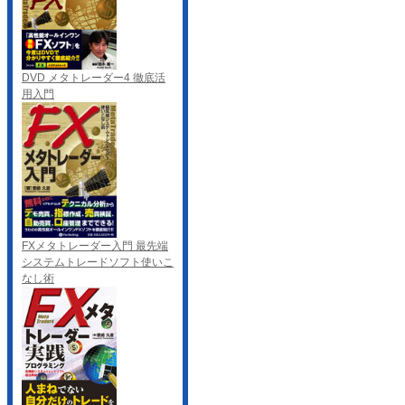
DVD メタトレーダー4 徹底活
用入門
FXメタトレーダー入門 最先端
システムトレードソフト使いこ
なし術