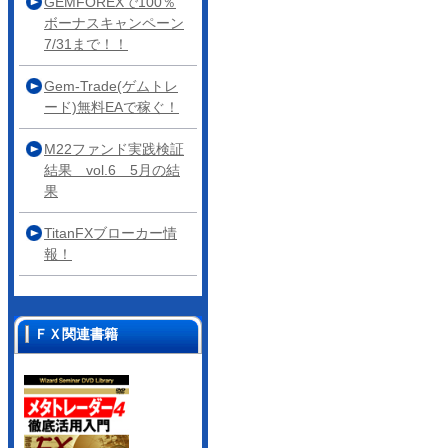
GEMFOREXで100％
ボーナスキャンペーン
7/31まで！！
Gem-Trade(ゲムトレ
ード)無料EAで稼ぐ！
M22ファンド実践検証
結果 vol.6 5月の結
果
TitanFXブローカー情
報！
ＦＸ関連書籍