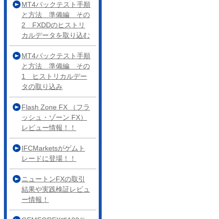
MT4バックテスト手順
と方法 準備編 その
2 FXDDのヒストリ
カルデータを取り込む
MT4バックテスト手順
と方法 準備編 その
1 ヒストリカルデー
タの取り込み
Flash Zone FX （フラ
ッシュ・ゾーン FX）
レビュー情報！！
IFCMarketsがゲムト
レードに登場！！
ニュートンFXの取引
結果や実践検証レビュ
ー情報！