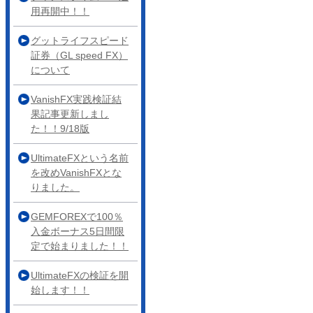
用再開中！！
グットライフスピード
証券（GL speed FX）
について
VanishFX実践検証結
果記事更新しまし
た！！9/18版
UltimateFXという名前
を改めVanishFXとな
りました。
GEMFOREXで100％
入金ボーナス5日間限
定で始まりました！！
UltimateFXの検証を開
始します！！