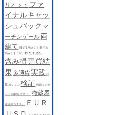
ファ
リオット
イナルキャッ
シュバック
マ
両
ーチンゲール
建て
勝てるMax２！
勝てる
Max２！「ザ、FX EURUSD」
売買結
含み損
果
実践
多通貨
松
検証
原
株レモン
権蔵リミテ
権蔵屋
ッド
権蔵レスキュー
ＥＵＲ
金次郎システム
ＵＳＤ