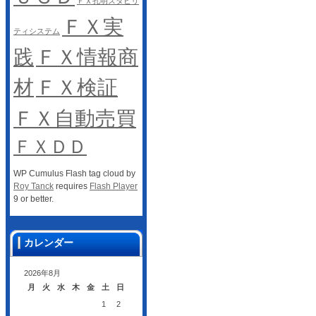
ＦＸ孔明スタビリ
ＦＸ実
ティシステム
践
ＦＸ情報商
材
ＦＸ検証
ＦＸ自動売買
ＦＸＤＤ
WP Cumulus Flash tag cloud by
Roy Tanck
requires
Flash Player
9 or better.
カレンダー
2026年8月
月
火
水
木
金
土
日
1
2