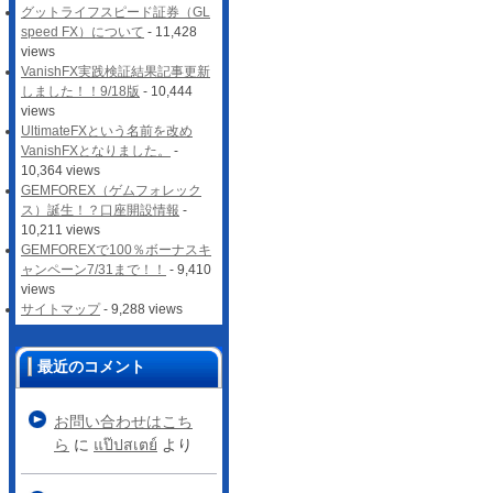
グットライフスピード証券（GL
speed FX）について
- 11,428
views
VanishFX実践検証結果記事更新
しました！！9/18版
- 10,444
views
UltimateFXという名前を改め
VanishFXとなりました。
-
10,364 views
GEMFOREX（ゲムフォレック
ス）誕生！？口座開設情報
-
10,211 views
GEMFOREXで100％ボーナスキ
ャンペーン7/31まで！！
- 9,410
views
サイトマップ
- 9,288 views
最近のコメント
お問い合わせはこち
ら
に
แป๊ปสเตย์
より