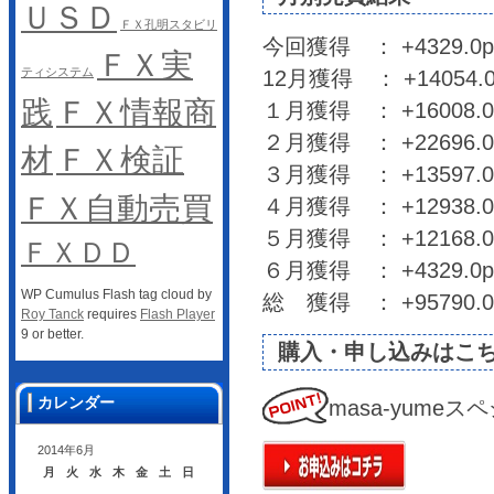
ＵＳＤ
ＦＸ孔明スタビリ
今回獲得 ： +4329.0
ＦＸ実
ティシステム
12月獲得 ： +14054.0
践
ＦＸ情報商
１月獲得 ： +16008.0p
２月獲得 ： +22696.0
材
ＦＸ検証
３月獲得 ： +13597.0
ＦＸ自動売買
４月獲得 ： +12938.0p
５月獲得 ： +12168.0
ＦＸＤＤ
６月獲得 ： +4329.0
WP Cumulus Flash tag cloud by
総 獲得 ： +95790.0
Roy Tanck
requires
Flash Player
9 or better.
購入・申し込みはこ
カレンダー
masa-yum
2014年6月
月
火
水
木
金
土
日