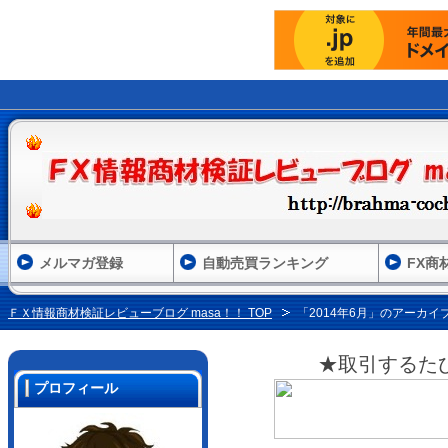
メルマガ登録
自動売買ランキング
FX商
ＦＸ情報商材検証レビューブログ masa！！ TOP
「2014年6月」のアーカイ
★取引するた
プロフィール