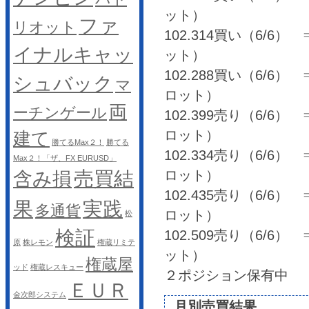
ット）
ファ
リオット
102.314買い（6/6） ⇒ 
イナルキャッ
ット）
102.288買い（6/6） ⇒ 
シュバック
マ
ロット）
両
ーチンゲール
102.399売り（6/6） ⇒ 
ロット）
建て
勝てるMax２！
勝てる
102.334売り（6/6） ⇒ 
Max２！「ザ、FX EURUSD」
売買結
ロット）
含み損
102.435売り（6/6） ⇒ 
果
実践
多通貨
ロット）
松
検証
102.509売り（6/6） ⇒ 
原
株レモン
権蔵リミテ
ット）
権蔵屋
ッド
権蔵レスキュー
２ポジション保有中
ＥＵＲ
金次郎システム
月別売買結果