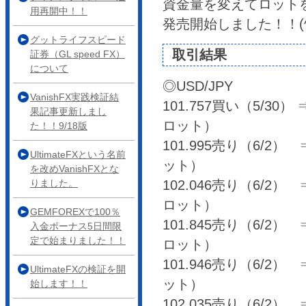
資金量を変えてロットを
用再開中！！
発売開始しました！！(^
グットライフスピード
取引結果
証券（GL speed FX）
について
◎USD/JPY
VanishFX実践検証結
101.757買い（5/30） ⇒
果記事更新しまし
ロット）
た！！9/18版
101.995売り（6/2） ⇒ 
UltimateFXという名前
ット）
を改めVanishFXとな
りました。
102.046売り（6/2） ⇒ 
ロット）
GEMFOREXで100％
101.845売り（6/2） ⇒ 
入金ボーナス5日間限
定で始まりました！！
ロット）
101.946売り（6/2） ⇒ 
UltimateFXの検証を開
ット）
始します！！
102.035売り（6/2） ⇒ 