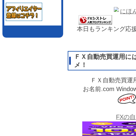
本日もランキング応
ＦＸ自動売買運用に
メ！
ＦＸ自動売買運
お名前.com Wi
FXの