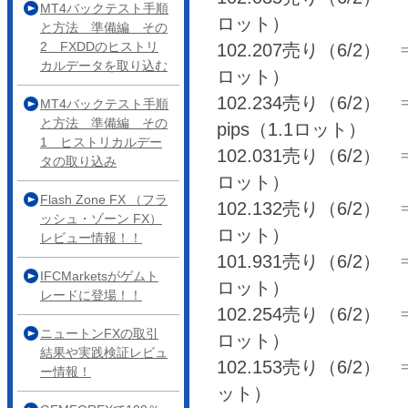
MT4バックテスト手順
ロット）
と方法 準備編 その
2 FXDDのヒストリ
102.207売り（6/2） ⇒ 
カルデータを取り込む
ロット）
102.234売り（6/2） ⇒
MT4バックテスト手順
と方法 準備編 その
pips（1.1ロット）
1 ヒストリカルデー
102.031売り（6/2） ⇒ 
タの取り込み
ロット）
Flash Zone FX （フラ
102.132売り（6/2） ⇒ 
ッシュ・ゾーン FX）
ロット）
レビュー情報！！
101.931売り（6/2） ⇒ 
IFCMarketsがゲムト
ロット）
レードに登場！！
102.254売り（6/2） ⇒ 
ニュートンFXの取引
ロット）
結果や実践検証レビュ
102.153売り（6/2） ⇒ 
ー情報！
ット）