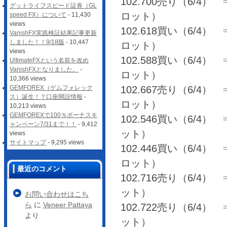
102.700売り（6/4） ⇒ 
グットライフスピード証券（GL
ロット）
speed FX）について
- 11,430
views
102.618買い（6/4） ⇒ 
VanishFX実践検証結果記事更新
しました！！9/18版
- 10,447
ロット）
views
102.588買い（6/4） ⇒ 
UltimateFXという名前を改め
VanishFXとなりました。
-
ロット）
10,366 views
102.667売り（6/4） ⇒ 
GEMFOREX（ゲムフォレック
ス）誕生！？口座開設情報
-
ロット）
10,213 views
GEMFOREXで100％ボーナスキ
102.546買い（6/4） ⇒
ャンペーン7/31まで！！
- 9,412
ット）
views
サイトマップ
- 9,295 views
102.446買い（6/4） ⇒ 
ロット）
最近のコメント
102.716売り（6/4） ⇒ 
ット）
お問い合わせはこち
ら
に
Veneer Pattaya
102.722売り（6/4） ⇒ 
より
ット）