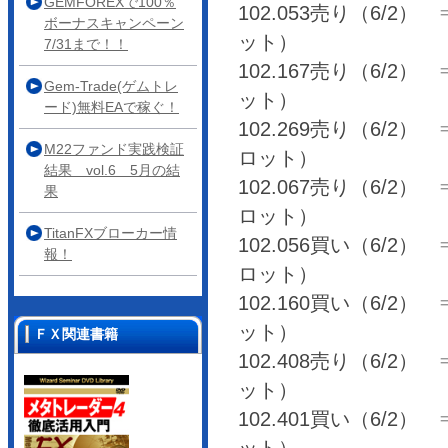
GEMFOREXで100％
102.053売り（6/2） ⇒ 
ボーナスキャンペーン
ット）
7/31まで！！
102.167売り（6/2） ⇒ 
Gem-Trade(ゲムトレ
ット）
ード)無料EAで稼ぐ！
102.269売り（6/2） ⇒ 
M22ファンド実践検証
ロット）
結果 vol.6 5月の結
102.067売り（6/2） ⇒ 
果
ロット）
TitanFXブローカー情
102.056買い（6/2） ⇒ 
報！
ロット）
102.160買い（6/2） ⇒
ット）
ＦＸ関連書籍
102.408売り（6/2） ⇒
ット）
102.401買い（6/2） ⇒ 