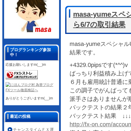
masa-yumeスペシャ
ら6/7の取引結果
masa-yumeスペシャルUS
ブログランキング参加
結果です。
中！
+4329.0pipsです(*^^)v
応援お願いしますm(__)m
ばっちり利益積み上げ
６月も雇用統計普通に乗
この調子でがんばってもら
派手さはありませんが順
ありがとうございますm(__)m
バックテストの結果２
バックテスト結果 ↓↓↓
最近の投稿
http://fx-on.com/acco
チャンスタイムＦＸ運