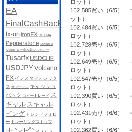
ロット）
EA
102.585買い（6/5） ⇒
ット）
FinalCashBack
102.484買い（6/5） ⇒ 
fx-on
IronFX
ロット）
OPTIMA
Pepperstone
102.728売り（6/5） ⇒ 
SnakeFX
SnakeFX ー金次郎システムー
ロット）
Tusarfx
USDCHF
102.649売り（6/5） ⇒ 
USDJPY
Volcano
ロット）
FX
102.547売り（6/5） ⇒ 
インスタフォレック
キャッシュ
ス
ロット）
オプティマ
ス
バック
102.390買い（6/5） ⇒ 
コピートレード
キャル
スキャル
ロット）
102.431売り（6/6） ⇒ 
ピング
トレンドフォロ
ロット）
ー
トレーリングストップ
ナンピン
102.362買い（6/6） ⇒
パト