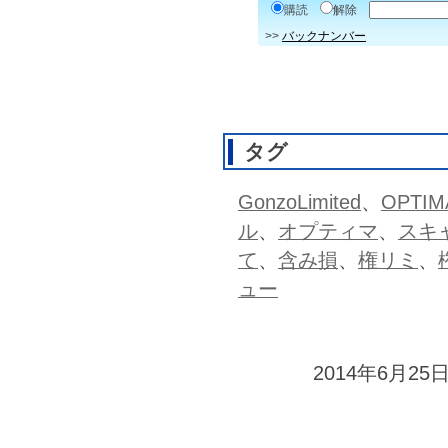
購読
解除
>>
バックナンバー
タグ
GonzoLimited
、
OPTIM
ル
、
オプティマ
、
スキ
て
、
含み損
、
権リミ
、
ュー
2014年6月25日