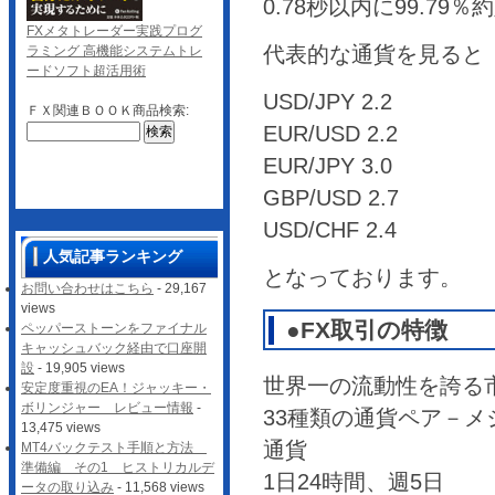
0.78秒以内に99.7
FXメタトレーダー実践プログ
代表的な通貨を見ると
ラミング 高機能システムトレ
ードソフト超活用術
USD/JPY 2.2
ＦＸ関連ＢＯＯＫ商品検索:
EUR/USD 2.2
EUR/JPY 3.0
GBP/USD 2.7
USD/CHF 2.4
人気記事ランキング
となっております。
お問い合わせはこちら
- 29,167
views
●FX取引の特徴
ペッパーストーンをファイナル
キャッシュバック経由で口座開
設
- 19,905 views
世界一の流動性を誇る
安定度重視のEA！ジャッキー・
ボリンジャー レビュー情報
-
33種類の通貨ペア－
13,475 views
通貨
MT4バックテスト手順と方法
準備編 その1 ヒストリカルデ
1日24時間、週5日
ータの取り込み
- 11,568 views