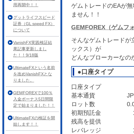
用再開中！！
ゲムトレードのEAが
ません！！
グットライフスピード
証券（GL speed FX）
GEMFOREX（ゲム
について
そんなゲムトレードが立
VanishFX実践検証結
ックス）が
果記事更新しまし
た！！9/18版
どんなブローカーなの
UltimateFXという名前
●口座タイプ
を改めVanishFXとな
りました。
口座タイプ リ
GEMFOREXで100％
基本通貨 
入金ボーナス5日間限
ロット数 0.01L
定で始まりました！！
初期預託金 1円～
UltimateFXの検証を開
残高を提供
始します！！
レバレッジ 1,0