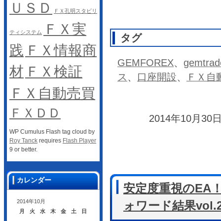
ＵＳＤ
ＦＸ孔明スタビリ
ＦＸ実
ティシステム
タグ
践
ＦＸ情報商
GEMFOREX
、
gemtrad
材
ＦＸ検証
ス
、
口座開設
、
ＦＸ自
ＦＸ自動売買
ＦＸＤＤ
2014年10月30日
WP Cumulus Flash tag cloud by
Roy Tanck
requires
Flash Player
9 or better.
カレンダー
安定度重視のEA
2014年10月
ォワード結果vol.
月
火
水
木
金
土
日