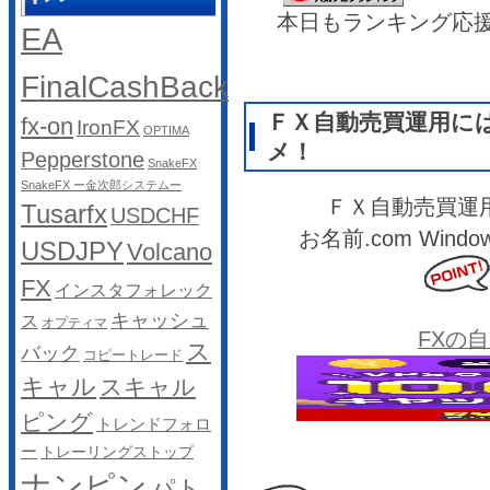
本日もランキング応
EA
FinalCashBack
ＦＸ自動売買運用に
fx-on
IronFX
OPTIMA
メ！
Pepperstone
SnakeFX
SnakeFX ー金次郎システムー
ＦＸ自動売買運
Tusarfx
USDCHF
お名前.com Wi
USDJPY
Volcano
FX
インスタフォレック
キャッシュ
ス
オプティマ
FXの
ス
バック
コピートレード
キャル
スキャル
ピング
トレンドフォロ
ー
トレーリングストップ
ナンピン
パト