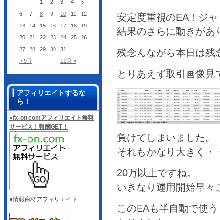
1
2
3
4
5
6
7
8
9
10
11
12
安定度重視のEA！ジ
13
14
15
16
17
18
19
結果のさらに動きがあ
20
21
22
23
24
25
26
27
28
29
30
31
残念んながら本日は残
« 9月
11月 »
とりあえず取引画像見
アフィリエイトするな
ら！
●fx-on.comアフィリエイト無料
サービス！報酬GET！
負けてしまいました。
それもかなり大きく・
20万以上ですね。
いきなり運用開始早々
●情報商材アフィリエイト
このEAも半自動で使