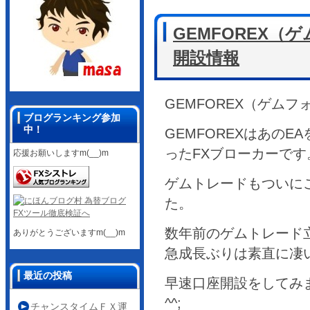
GEMFOREX
開設情報
GEMFOREX（ゲム
ブログランキング参加
中！
GEMFOREXはあの
ったFXブローカーです
応援お願いしますm(__)m
ゲムトレードもついに
た。
数年前のゲムトレード
ありがとうございますm(__)m
急成長ぶりは素直に凄
最近の投稿
早速口座開設をしてみ
^^;
チャンスタイムＦＸ運