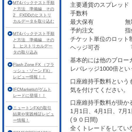
MT4バックテスト手順
主要通貨のスプレッド 
と方法 準備編 その
手数料
2 FXDDのヒストリ
最大保有 無
カルデータを取り込む
予約注文 指値
MT4バックテスト手順
チケット単位のロット制
と方法 準備編 その
1 ヒストリカルデー
ヘッジ可否
タの取り込み
基本的には他のブロー
Flash Zone FX （フラ
レバレッジ1000倍と
ッシュ・ゾーン FX）
レビュー情報！！
口座維持手数料という
気を付けてください。
IFCMarketsがゲムト
レードに登場！！
口座維持手数料が掛か
ニュートンFXの取引
1月1日、4月1日、7月
結果や実践検証レビュ
(９０日間)
ー情報！
全くトレードをしてい