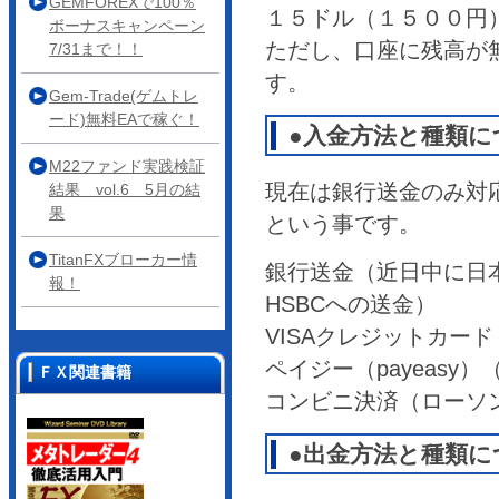
GEMFOREXで100％
１５ドル（１５００円
ボーナスキャンペーン
ただし、口座に残高が
7/31まで！！
す。
Gem-Trade(ゲムトレ
ード)無料EAで稼ぐ！
●入金方法と種類に
M22ファンド実践検証
現在は銀行送金のみ対
結果 vol.6 5月の結
果
という事です。
TitanFXブローカー情
銀行送金（近日中に日
報！
HSBCへの送金）
VISAクレジットカー
ペイジー（payeasy
ＦＸ関連書籍
コンビニ決済（ローソ
●出金方法と種類に