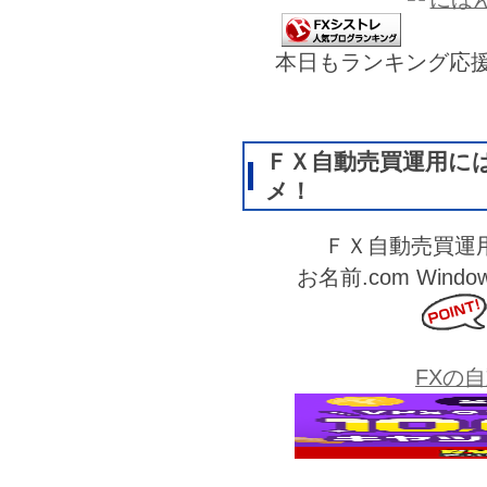
本日もランキング応
ＦＸ自動売買運用に
メ！
ＦＸ自動売買運
お名前.com Wi
FXの