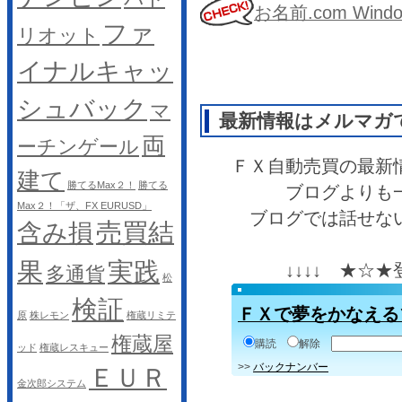
お名前.com Wi
ファ
リオット
イナルキャッ
シュバック
マ
最新情報はメルマガ
両
ーチンゲール
ＦＸ自動売買の最新
建て
勝てるMax２！
勝てる
ブログよりも
Max２！「ザ、FX EURUSD」
ブログでは話せな
売買結
含み損
果
実践
↓↓↓↓ ★☆
多通貨
松
検証
ＦＸで夢をかなえる
原
株レモン
権蔵リミテ
権蔵屋
購読
解除
ッド
権蔵レスキュー
>>
バックナンバー
ＥＵＲ
金次郎システム