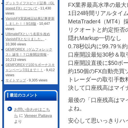
グットライフスピード証券（GL
FX業界最高水準の最大レ
speed FX）について
- 11,430
1日24時間リアルタイ
views
VanishFX実践検証結果記事更新
MetaTrader4（MT4）
しました！！9/18版
- 10,447
リクオートと約定拒否
views
UltimateFXという名前を改め
隠れMarkup一切なし
VanishFXとなりました。
-
10,366 views
0.78秒以内に99.79％
GEMFOREX（ゲムフォレック
口座開設最短30秒＆取
ス）誕生！？口座開設情報
-
10,213 views
口座開設直後に$50ボ
GEMFOREXで100％ボーナスキ
約150個のFX自動売
ャンペーン7/31まで！！
- 9,412
views
トレーダーの取引手数
サイトマップ
- 9,305 views
決して口座残高はマイナ
最近のコメント
最後の「口座残高はマ
よね。
お問い合わせはこち
ら
に
Veneer Pattaya
安心して思いっきりハイ
より