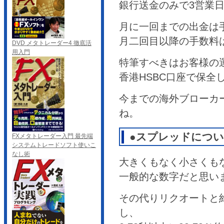
銀行送金のみで3営業
月に一回までの出金は
月二回目以降の手数料は
DVD メタトレーダー4 徹底活
用入門
特筆すべきはお客様の
香港HSBC口座で保全
今までの海外ブローカ
ね。
●スプレッドにつ
FXメタトレーダー入門 最先端
システムトレードソフト使いこ
なし術
大きくもなく小さくも
一般的な数字だと思い
その代りリクオートと約
し、