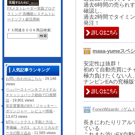
過去6時間の売られ
FXメタトレーダー実践プログ
確認し、
ラミング 高機能システムトレ
過去2時間でタイミ
ードソフト超活用術
発注！
ＦＸ関連ＢＯＯＫ商品検索:
masa-yumeスペ
安定性は抜群！
初めて自動売買にチ
人気記事ランキング
極力負けたくない人
お問い合わせはこちら
- 29,146
ナンピンEAの究極
views
ペッパーストーンをファイナル
キャッシュバック経由で口座開
設
- 19,901 views
安定度重視のEA！ジャッキー・
ForexWizardγ（
ボリンジャー レビュー情報
-
13,473 views
長きにわたりリアル
MT4バックテスト手順と方法
ている
準備編 その1 ヒストリカルデ
ータの取り込み
- 11,565 views
これまた渋いFX自動