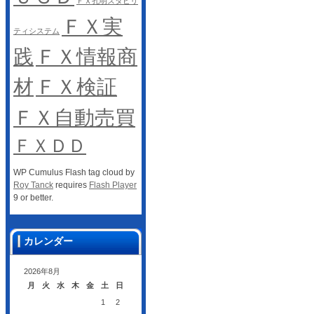
ＦＸ孔明スタビリ
ＦＸ実
ティシステム
践
ＦＸ情報商
材
ＦＸ検証
ＦＸ自動売買
ＦＸＤＤ
WP Cumulus Flash tag cloud by
Roy Tanck
requires
Flash Player
9 or better.
カレンダー
2026年8月
月
火
水
木
金
土
日
1
2