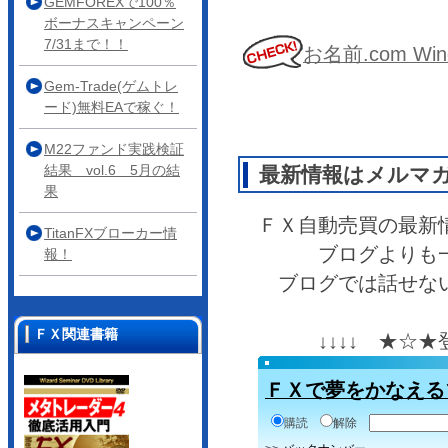
GEMFOREXで100％
ボーナスキャンペーン
7/31まで！！
お名前.com 
Gem-Trade(ゲムトレ
ード)無料EAで稼ぐ！
M22ファンド実践検証
結果 vol.6 5月の結
最新情報はメルマ
果
ＦＸ自動売買の最新
TitanFXブローカー情
ブログよりも
報！
ブログでは話せな
ＦＸ関連書籍
↓↓↓↓ ★☆
ＦＸで夢をかなえる
購読
解除