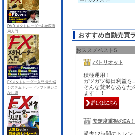
>>
バックナンバー
DVD メタトレーダー4 徹底活
用入門
おすすめ自動売買
おススメベスト5
パトリオット
積極運用！
ガツガツ毎日利益を
FXメタトレーダー入門 最先端
そんな贅沢なあなた
システムトレードソフト使いこ
ます！！
なし術
安定度重視のEA
過去12時間のトレ