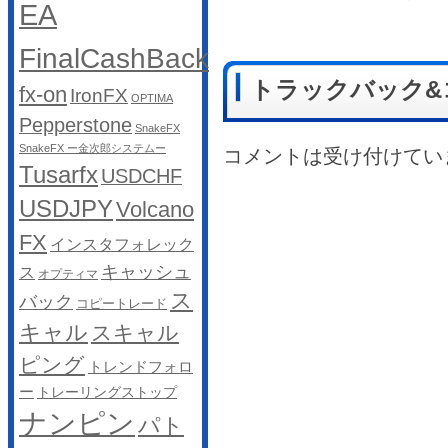
EA
FinalCashBack
トラックバック&
fx-on
IronFX
OPTIMA
Pepperstone
SnakeFX
SnakeFX ー金次郎システムー
コメントは受け付けてい
Tusarfx
USDCHF
USDJPY
Volcano
FX
インスタフォレック
キャッシュ
ス
オプティマ
ス
バック
コピートレード
キャル
スキャル
ピング
トレンドフォロ
ー
トレーリングストップ
ナンピン
パト