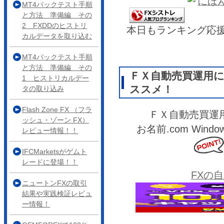
MT4バックテスト手順
と方法 準備編 その
2 FXDDのヒストリ
本日もランキング応
カルデータを取り込む
MT4バックテスト手順
と方法 準備編 その
ＦＸ自動売買運用
1 ヒストリカルデー
ススメ！
タの取り込み
Flash Zone FX （フラ
ＦＸ自動売買運
ッシュ・ゾーン FX）
お名前.com Wi
レビュー情報！！
IFCMarketsがゲムト
レードに登場！！
FXの
ニュートンFXの取引
結果や実践検証レビュ
ー情報！