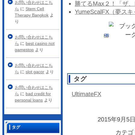
お問い合わせはこち
勝てるMax２！「ザ、F
ら
に
Stem Cell
YumeScalFX（夢
Therapy Bangkok
よ
り
お問い合わせはこち
ら
に
best casino not
gamestop
より
お問い合わせはこち
ら
に
slot gacor
より
タグ
お問い合わせはこち
UltimateFX
ら
に
bad credit for
personal loans
より
2015年9月5日
タグ
カテゴ