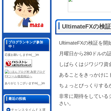
UltimateFX
ブログランキング参加
UltimateFXの検証
中！
月曜日から280ドルの
応援お願いしますm(__)m
しばらくはジワジワ資
あることをきっかけに
ありがとうございますm(__)m
ちょっとびっくりする
非常に期待をしている
最近の投稿
さい。
チャンスタイムＦＸ運