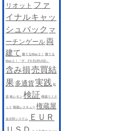
ファ
リオット
イナルキャッ
シュバック
マ
両
ーチンゲール
建て
勝てるMax２！
勝てる
Max２！「ザ、FX EURUSD」
売買結
含み損
果
実践
多通貨
松
検証
原
株レモン
権蔵リミテ
権蔵屋
ッド
権蔵レスキュー
ＥＵＲ
金次郎システム
ＵＳＤ