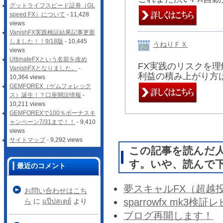
グットライフスピード証券（GL
speed FX）について
- 11,428
views
VanishFX実践検証結果記事更新
しました！！9/18版
- 10,445
うねりＦＸ
views
UltimateFXという名前を改め
FX実践のリスクを
VanishFXとなりました。
-
利益の積み上がり方
10,364 views
GEMFOREX（ゲムフォレック
ス）誕生！？口座開設情報
-
10,211 views
GEMFOREXで100％ボーナスキ
ャンペーン7/31まで！！
- 9,410
views
サイトマップ
- 9,292 views
この記事を読んだ
す。いや、読んで
最近のコメント
夢スキャルFX（超越
お問い合わせはこち
sparrowfx mk3検
ら
に
แป๊ปสเตย์
より
ブログ再開します！