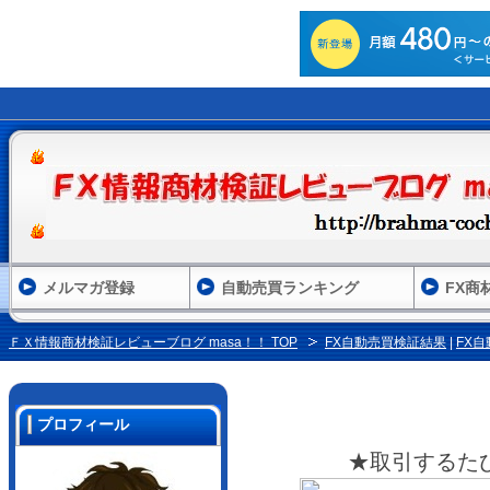
メルマガ登録
自動売買ランキング
FX商
ＦＸ情報商材検証レビューブログ masa！！ TOP
FX自動売買検証結果
|
FX
プロフィール
★取引するた