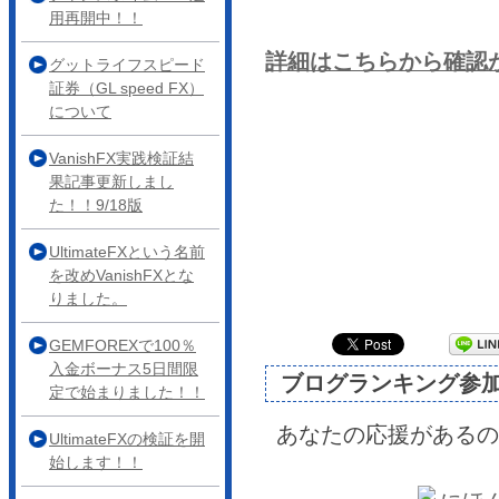
用再開中！！
詳細はこちらから確認
グットライフスピード
証券（GL speed FX）
について
VanishFX実践検証結
果記事更新しまし
た！！9/18版
UltimateFXという名前
を改めVanishFXとな
りました。
GEMFOREXで100％
入金ボーナス5日間限
ブログランキング参
定で始まりました！！
あなたの応援があるの
UltimateFXの検証を開
始します！！