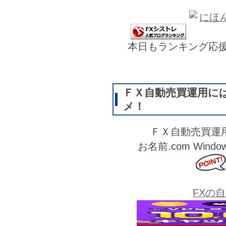
本日もランキング応
ＦＸ自動売買運用に
メ！
ＦＸ自動売買運
お名前.com Wi
FXの