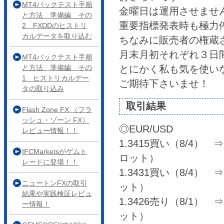
MT4バックテスト手順
金曜日は運用させませ
と方法 準備編 その
重要指標発表時も極力
2 FXDDのヒストリ
カルデータを取り込む
ちなみに販売者の権蔵
月末月初それぞれ３日
MT4バックテスト手順
と方法 準備編 その
とにかく私も気を使い
1 ヒストリカルデー
ご期待下さいませ！
タの取り込み
取引結果
Flash Zone FX （フラ
ッシュ・ゾーン FX）
◎EUR/USD
レビュー情報！！
1.3415買い（8/4） ⇒ 1
IFCMarketsがゲムト
ロット）
レードに登場！！
1.3431買い（8/4） ⇒ 1
ニュートンFXの取引
ット）
結果や実践検証レビュ
1.3426売り（8/1） ⇒ 
ー情報！
ット）