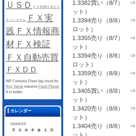
1.3382買い（8/7） ⇒ 1
ＵＳＤ
ＦＸ孔明スタビリ
ット）
ＦＸ実
1.3394売り（8/8） ⇒ 1
ティシステム
ロット）
践
ＦＸ情報商
1.3355売り（8/7） ⇒ 1
材
ＦＸ検証
ット）
1.3394売り（8/8） ⇒ 1
ＦＸ自動売買
ロット）
ＦＸＤＤ
1.3359売り（8/8） ⇒ 1
ット）
WP Cumulus Flash tag cloud by
Roy Tanck
requires
Flash Player
1.3405買い（8/8） ⇒ 
9 or better.
ット）
1.3420売り（8/8） ⇒ 
カレンダー
ット）
2026年8月
1.3404売り（8/8） ⇒ 1
月
火
水
木
金
土
日
ット）