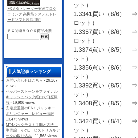
ット）
FXメタトレーダー実践プログ
1.3341買い（8/6） ⇒ 1
ラミング 高機能システムトレ
ードソフト超活用術
ロット）
1.3357買い（8/6） ⇒ 1
ＦＸ関連ＢＯＯＫ商品検索:
ロット）
1.3374買い（8/5） ⇒ 1
ット）
1.3356買い（8/6） ⇒ 
人気記事ランキング
ット）
お問い合わせはこちら
- 29,167
1.3392買い（8/5） ⇒ 1
views
ペッパーストーンをファイナル
ット）
キャッシュバック経由で口座開
1.3408買い（8/5） ⇒ 1
設
- 19,906 views
安定度重視のEA！ジャッキー・
ット）
ボリンジャー レビュー情報
-
13,475 views
1.3424買い（8/4） ⇒ 1
MT4バックテスト手順と方法
ット）
準備編 その1 ヒストリカルデ
ータの取り込み
- 11,568 views