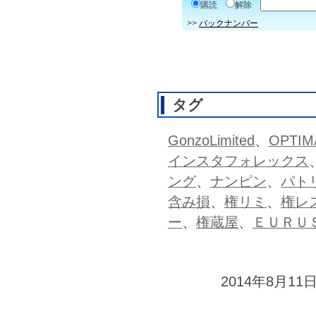
購読
解除
>>
バックナンバー
タグ
GonzoLimited
、
OPTIM
インスタフォレックス
ング
、
ナンピン
、
パト
含み損
、
権リミ
、
権レ
ー
、
権蔵屋
、
ＥＵＲＵ
2014年8月11日