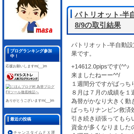
パトリオット-半自動
8/9の取引結果
パトリオット-半自動設定-b
ブログランキング参加
果です。
中！
+14612.0pipsです(^^♪
応援お願いしますm(__)m
来ましたねーー^^/
１週間分ですがばっちり利
８月は７月の成績を１週
為替がかなり大きく動
ありがとうございますm(__)m
ばっちりナンピン救済効い
引き続き頑張ってもら
最近の投稿
資金が多くなりましたの
チャンスタイムＦＸ運