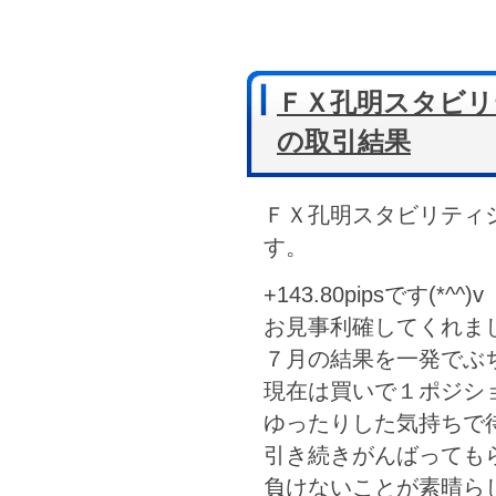
ＦＸ孔明スタビリテ
の取引結果
ＦＸ孔明スタビリティシ
す。
+143.80pipsです(*^^)v
お見事利確してくれました
７月の結果を一発でぶち
現在は買いで１ポジショ
ゆったりした気持ちで
引き続きがんばっても
負けないことが素晴らしい(