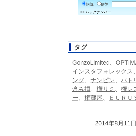
購読
解除
>>
バックナンバー
タグ
GonzoLimited
、
OPTIM
インスタフォレックス
ング
、
ナンピン
、
パト
含み損
、
権リミ
、
権レ
ー
、
権蔵屋
、
ＥＵＲＵ
2014年8月11日