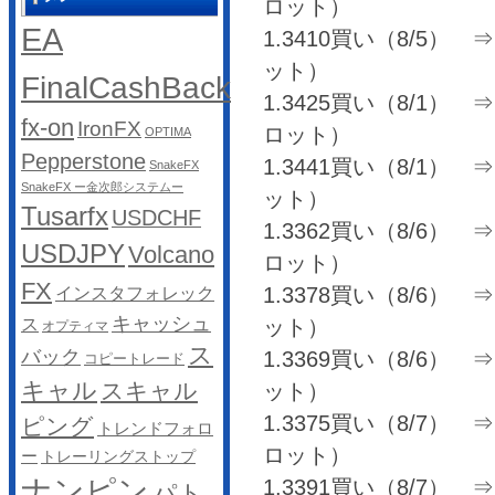
ロット）
EA
1.3410買い（8/5） ⇒ 
ット）
FinalCashBack
1.3425買い（8/1） ⇒ 1
fx-on
IronFX
ロット）
OPTIMA
Pepperstone
1.3441買い（8/1） ⇒ 1
SnakeFX
SnakeFX ー金次郎システムー
ット）
Tusarfx
USDCHF
1.3362買い（8/6） ⇒ 1
USDJPY
Volcano
ロット）
FX
1.3378買い（8/6） ⇒ 1
インスタフォレック
キャッシュ
ス
ット）
オプティマ
ス
バック
1.3369買い（8/6） ⇒ 
コピートレード
キャル
スキャル
ット）
1.3375買い（8/7） ⇒ 1
ピング
トレンドフォロ
ロット）
ー
トレーリングストップ
ナンピン
1.3391買い（8/7） ⇒ 1
パト