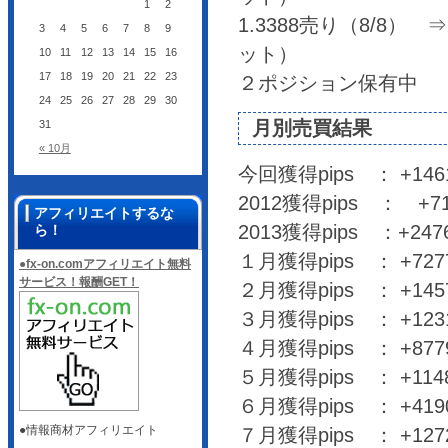
1
2
1.3388売り（8/8） ⇒ 1
3
4
5
6
7
8
9
ット）
10
11
12
13
14
15
16
17
18
19
20
21
22
23
２ポジション保有中
24
25
26
27
28
29
30
月別売買結果
31
« 10月
今回獲得pips ： +14612
2012獲得pips ： +
アフィリエイトするな
2013獲得pips ：+24763
ら！
１月獲得pips ： +7277.
●fx-on.comアフィリエイト無料
サービス！報酬GET！
２月獲得pips ： +14576
３月獲得pips ： +12316
４月獲得pips ： +8779.
５月獲得pips ： +11481
６月獲得pips ： +4190.
●情報商材アフィリエイト
７月獲得pips ： +127