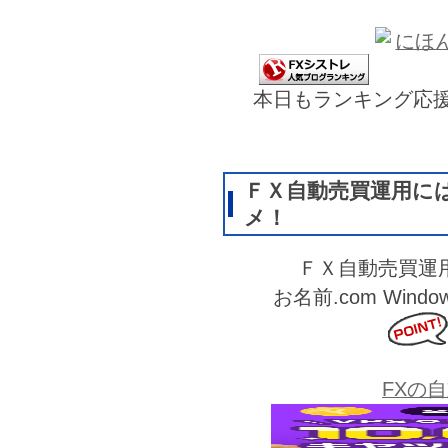
本日もランキング応
ＦＸ自動売買運用に
メ！
ＦＸ自動売買運
お名前.com Wi
FXの