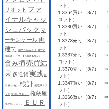
ット）
ファ
リオット
1.3364買い（8/7） ⇒ 1
イナルキャッ
ロット）
1.3380買い（8/7） ⇒ 1
シュバック
マ
ット）
両
ーチンゲール
1.3378売り（8/7） ⇒ 
ット）
建て
勝てるMax２！
勝てる
1.3387売り（8/7） ⇒ 1
Max２！「ザ、FX EURUSD」
売買結
ロット）
含み損
1.3370売り（8/7） ⇒ 1
果
実践
多通貨
ット）
松
検証
1.3347買い（8/7） ⇒ 
原
株レモン
権蔵リミテ
ット）
権蔵屋
ッド
権蔵レスキュー
1.3366買い（8/7） ⇒ 1
ＥＵＲ
ット）
金次郎システム