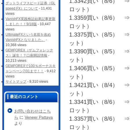
1.3342買い（8/6） ⇒ 1
グットライフスピード証券（GL
ロット）
speed FX）について
- 11,431
views
1.3359買い（8/6） ⇒ 1
VanishFX実践検証結果記事更新
しました！！9/18版
- 10,447
ロット）
views
1.3375買い（8/5） ⇒ 
UltimateFXという名前を改め
VanishFXとなりました。
-
ット）
10,368 views
1.3390買い（8/5） ⇒ 1
GEMFOREX（ゲムフォレック
ス）誕生！？口座開設情報
-
ット）
10,213 views
GEMFOREXで100％ボーナスキ
1.3406買い（8/5） ⇒ 1
ャンペーン7/31まで！！
- 9,412
ット）
views
サイトマップ
- 9,310 views
1.3421買い（8/4） ⇒ 1
ット）
最近のコメント
1.3341買い（8/6） ⇒ 1
ロット）
お問い合わせはこち
ら
に
Veneer Pattaya
1.3357買い（8/6） ⇒ 1
より
ロット）